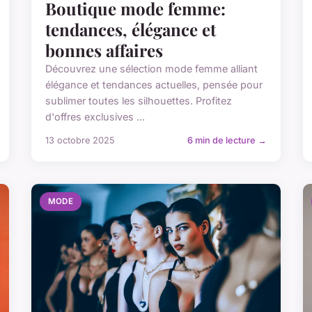
Boutique mode femme:
tendances, élégance et
bonnes affaires
Découvrez une sélection mode femme alliant
élégance et tendances actuelles, pensée pour
sublimer toutes les silhouettes. Profitez
d'offres exclusives ...
13 octobre 2025
6 min de lecture →
MODE