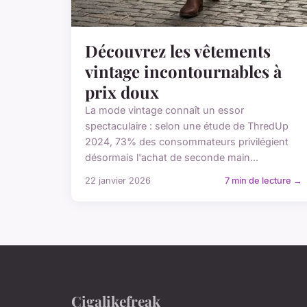
Découvrez les vêtements
vintage incontournables à
prix doux
La mode vintage connaît un essor
spectaculaire : selon une étude de ThredUp
2024, 73% des consommateurs privilégient
désormais l'achat de seconde main...
22 janvier 2026
7 min de lecture →
Cigalikefreak