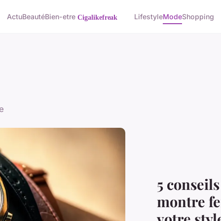
Actu
Beauté
Bien-etre
Lifestyle
Mode
Shopping
e
5 conseils
montre f
votre styl