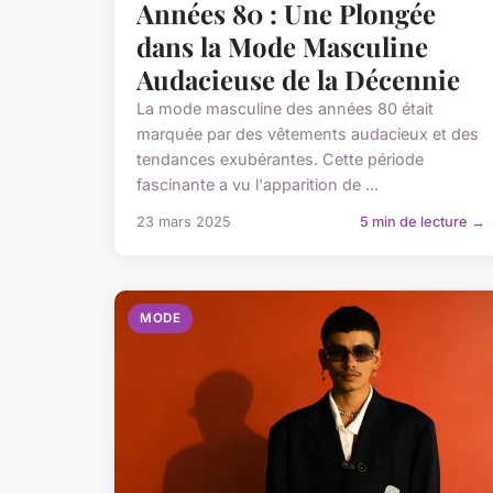
Années 80 : Une Plongée
dans la Mode Masculine
Audacieuse de la Décennie
La mode masculine des années 80 était
marquée par des vêtements audacieux et des
tendances exubérantes. Cette période
fascinante a vu l'apparition de ...
23 mars 2025
5 min de lecture →
MODE