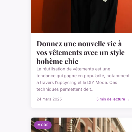
Donnez une nouvelle vie à
vos vêtements avec un style
bohème chic
La réutilisation de vêtements est une
tendance qui gagne en popularité, notamment
à travers l'upcycling et le DIY Mode. Ces
techniques permettent de t...
24 mars 2025
5 min de lecture →
MODE