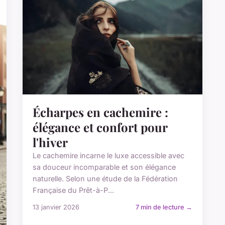
Écharpes en cachemire :
élégance et confort pour
l'hiver
Le cachemire incarne le luxe accessible avec
sa douceur incomparable et son élégance
naturelle. Selon une étude de la Fédération
Française du Prêt-à-P...
13 janvier 2026
7 min de lecture →